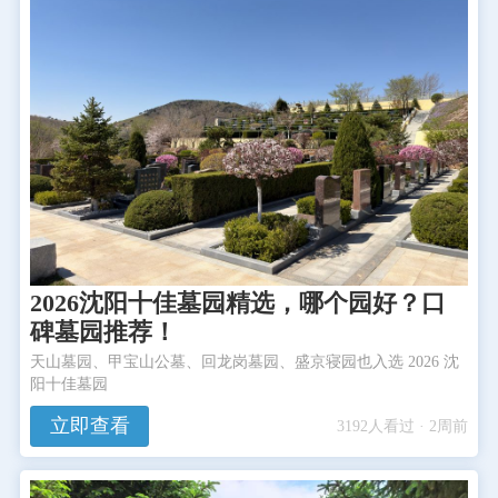
2026沈阳十佳墓园精选，哪个园好？口
碑墓园推荐！
天山墓园、甲宝山公墓、回龙岗墓园、盛京寝园也入选 2026 沈
阳十佳墓园
立即查看
3192人看过 · 2周前