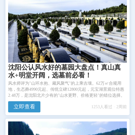
沈阳公认风水好的墓园大盘点！真山真
水+明堂开阔，选墓前必看！
风水师评为"山环水抱、藏风聚气"的上乘吉壤。62万㎡合规用
地，生态葬4990元起、传统立碑12800元起，元宝湖景观位特惠
2.48万，是沈阳北片少有的"山水更野、价格更轻"的错位选择。
立即查看
1253人看过 · 2周前