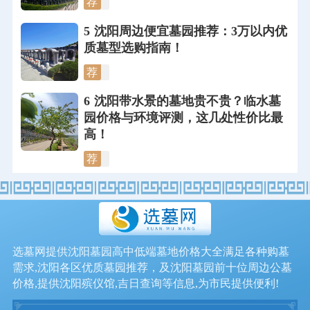
荐
5
沈阳周边便宜墓园推荐：3万以内优
质墓型选购指南！
荐
6
沈阳带水景的墓地贵不贵？临水墓
园价格与环境评测，这几处性价比最
高！
荐
选墓网提供沈阳墓园高中低端墓地价格大全满足各种购墓
需求,沈阳各区优质墓园推荐，及沈阳墓园前十位周边公墓
价格,提供沈阳殡仪馆,吉日查询等信息,为市民提供便利!