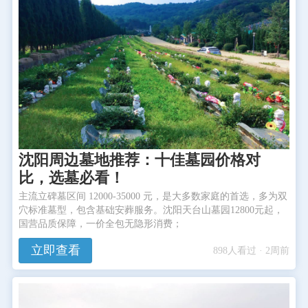
沈阳周边墓地推荐：十佳墓园价格对
比，选墓必看！
主流立碑墓区间 12000-35000 元，是大多数家庭的首选，多为双
穴标准墓型，包含基础安葬服务。沈阳天台山墓园12800元起，
国营品质保障，一价全包无隐形消费；
立即查看
898人看过 · 2周前