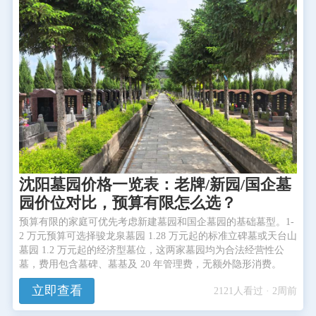
沈阳墓园价格一览表：老牌/新园/国企墓
园价位对比，预算有限怎么选？
预算有限的家庭可优先考虑新建墓园和国企墓园的基础墓型。1-
2 万元预算可选择骏龙泉墓园 1.28 万元起的标准立碑墓或天台山
墓园 1.2 万元起的经济型墓位，这两家墓园均为合法经营性公
墓，费用包含墓碑、墓基及 20 年管理费，无额外隐形消费。
立即查看
2121人看过 · 2周前