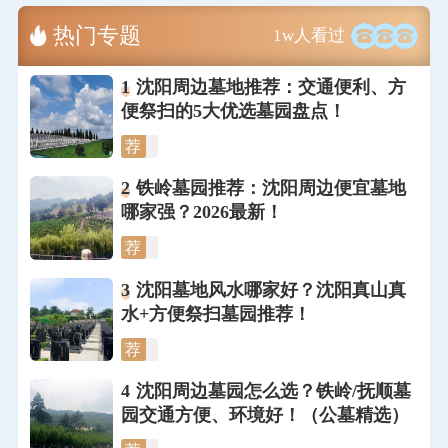
热门专题
1w人看过
1
沈阳周边墓地推荐：交通便利、方
便祭扫的5大优选墓园盘点！
荐
2
铁岭墓园推荐：沈阳周边便宜墓地
哪家强？2026最新！
荐
3
沈阳墓地风水哪家好？沈阳真山真
水+方便祭扫墓园推荐！
荐
4
沈阳周边墓园怎么选？铁岭/抚顺墓
园交通方便、环境好！（公墓精选）