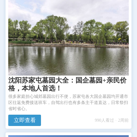
沈阳苏家屯墓园大全：国企墓园+亲民价
格，本地人首选！
很多家庭担心城郊墓园出行不便，苏家屯各大国企墓园均开通市
区往返免费接送班车，自驾出行也有多条主干道直达，日常祭扫
省时省心。
立即查看
990人看过 · 2周前