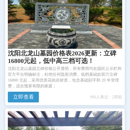
沈阳北龙山墓园价格表2026更新：立碑
16800元起，低中高三档可选！
沈阳北龙山墓园立碑价格公开透明，所有费用均在园区公示栏和
官方平台明确标注，杜绝任何隐形消费。低档基础款双穴立碑
16800 元起，采用优质花岗岩材质，包含基础刻字和 20 年管理
费，适合预算有限的家庭；
立即查看
996人看过 · 2周前