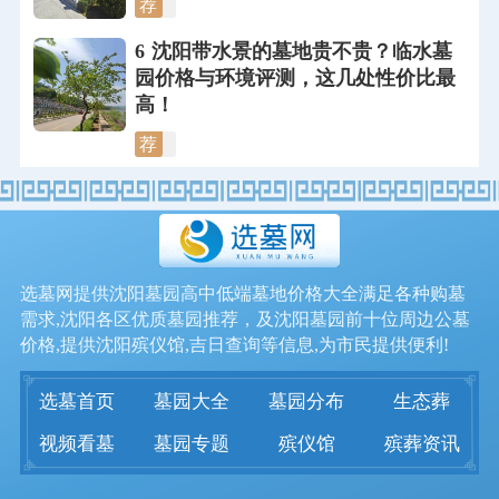
荐
6
沈阳带水景的墓地贵不贵？临水墓
园价格与环境评测，这几处性价比最
高！
荐
选墓网提供沈阳墓园高中低端墓地价格大全满足各种购墓
需求,沈阳各区优质墓园推荐，及沈阳墓园前十位周边公墓
价格,提供沈阳殡仪馆,吉日查询等信息,为市民提供便利!
选墓首页
墓园大全
墓园分布
生态葬
视频看墓
墓园专题
殡仪馆
殡葬资讯