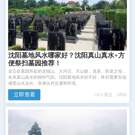
沈阳墓地风水哪家好？沈阳真山真水+方
便祭扫墓园推荐！
这五处墓园所处的龙福山、大河贝、天山骏、龙泉、卧龙之地，
各具真山真水的独特气韵。沈阳墓地风水好不好，终归需要实地
感受山水走向、亲身比对交通和环境。
立即查看
318人看过 · 2周前