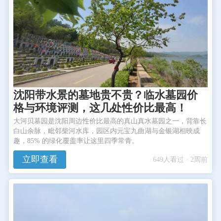
沈阳带水景的墓地贵不贵？临水墓园价
格与环境评测，这几处性价比最高！
大河贝墓园是沈阳周边性价比最高的真山真水墓园之一，背靠长
白山余脉，毗邻柴河水库，园区内元宝九曲湖与金银湖相映成
趣，85% 的绿化覆盖率让这里四季常青。
立即查看
649人看过 · 2周前