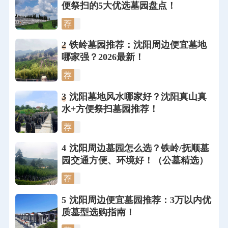
便祭扫的5大优选墓园盘点！
荐
2
铁岭墓园推荐：沈阳周边便宜墓地
哪家强？2026最新！
荐
3
沈阳墓地风水哪家好？沈阳真山真
水+方便祭扫墓园推荐！
荐
4
沈阳周边墓园怎么选？铁岭/抚顺墓
园交通方便、环境好！（公墓精选）
荐
5
沈阳周边便宜墓园推荐：3万以内优
质墓型选购指南！