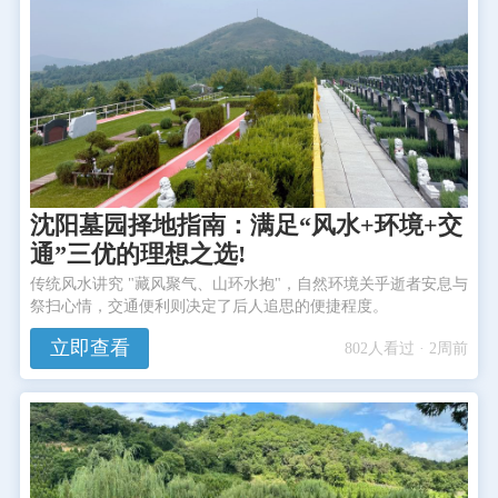
沈阳墓园择地指南：满足“风水+环境+交
通”三优的理想之选!
传统风水讲究 "藏风聚气、山环水抱"，自然环境关乎逝者安息与
祭扫心情，交通便利则决定了后人追思的便捷程度。
立即查看
802人看过 · 2周前