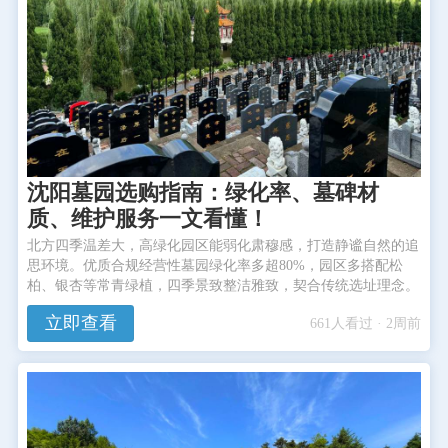
沈阳墓园选购指南：绿化率、墓碑材
质、维护服务一文看懂！
北方四季温差大，高绿化园区能弱化肃穆感，打造静谧自然的追
思环境。优质合规经营性墓园绿化率多超80%，园区多搭配松
柏、银杏等常青绿植，四季景致整洁雅致，契合传统选址理念。
立即查看
661人看过 · 2周前