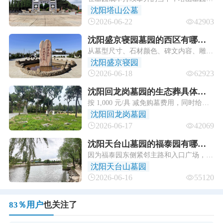
什么能坚守万元级起步价，还能保持花园
沈阳塔山公墓
式的品质？
2026-06-22
42903
沈阳盛京寝园墓园的西区有哪些
从墓型尺寸、石材颜色、碑文内容、雕刻
特色墓型？
图案、家训铭文到配套景观小品，都可以
沈阳盛京寝园
按家属意愿来。它解决的不是"买一个墓
2026-06-18
62923
位"，而是"为一位亲人打造一处专属纪念
空间"，适合有多代合葬、家族传承、特
沈阳回龙岗墓园的生态葬具体有
殊纪念需求的情况。
按 1,000 元/具 减免购墓费用，同时给墓
哪些形式？政府补贴标准是多
园运营单位 500 元奖励资金；办理时填
沈阳回龙岗墓园
少？
《沈阳市节地生态安葬补助申请表》，购
2026-06-17
42069
墓款直接扣减。
沈阳天台山墓园的福泰园有哪些
因为福泰园东侧紧邻主路和入口广场，靠
墓型可选？
园路边偶尔有更紧凑的排号（动线最方
沈阳天台山墓园
便，但碑前纵深略浅），销售有时候会把
2026-06-16
55120
它也叫"福泰园XX排"——这种位适合"就
要国营合法+就要近+预算卡最紧"的家
庭，但墓前放花的台面空间你要亲自站一
83％用户
也关注了
下。