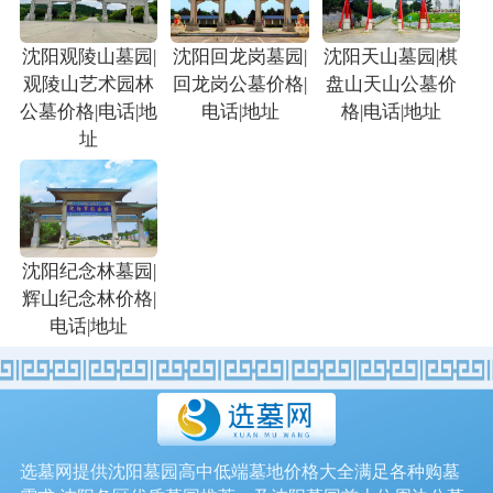
沈阳观陵山墓园|
沈阳回龙岗墓园|
沈阳天山墓园|棋
观陵山艺术园林
回龙岗公墓价格|
盘山天山公墓价
公墓价格|电话|地
电话|地址
格|电话|地址
址
沈阳纪念林墓园|
辉山纪念林价格|
电话|地址
选墓网提供沈阳墓园高中低端墓地价格大全满足各种购墓