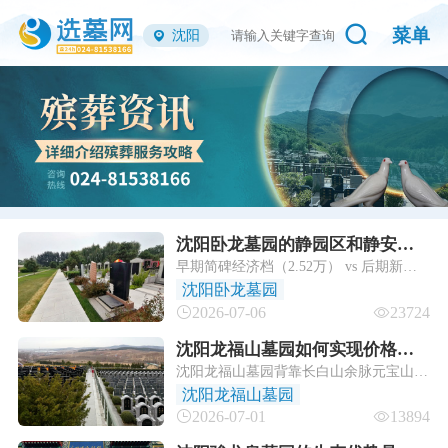
菜单
沈阳
沈阳卧龙墓园的静园区和静安园
早期简碑经济档（2.52万） vs 后期新排
哪个更好？
中端档（2.88万起）的取舍，不是"哪个
沈阳卧龙墓园
风水更好"——俩园在同一卧龙山扇面
2026-07-06
23724
上，山向、日照、龙脉底盘是共享的，差
的是排号新旧+绿化+碑型+台面。
沈阳龙福山墓园如何实现价格破
沈阳龙福山墓园背靠长白山余脉元宝山，
壁？
占据"祥龙回首、玉带环腰"的天然吉壤。
沈阳龙福山墓园
凭借官方认证的"十佳良心墓园"资质，成
2026-07-01
13894
为沈阳殡葬改革的标杆；