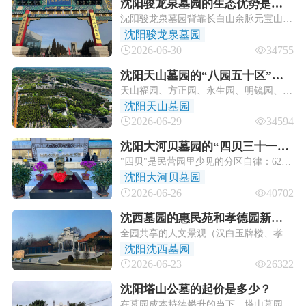
沈阳骏龙泉墓园的生态优势是什
沈阳骏龙泉墓园背靠长白山余脉元宝山，
么？
与清永陵、福陵共享同一条龙脉，形
沈阳骏龙泉墓园
成"玄武主峰腾空、青龙白虎相拥"的天然
2026-06-30
34755
格局。万泉河自北向南环抱园区，形
成"玉带缠腰"的聚财之象，地下6米稳定
沈阳天山墓园的“八园五十区”有
水位既符合"土厚水深"的风水古训，又确
天山福园、方正园、永生园、明镜园、福
哪些具体的布局？
保骨灰安存无忧。
兴园、福禄园、怡静园、慧心园、永芳
沈阳天山墓园
园，再加至心苑/至善苑/至和苑/至臻苑。
2026-06-29
34594
沈阳大河贝墓园的“四贝三十一
"四贝"是民营园里少见的分区自律：62万
园”格局有哪些独特之处？
㎡肯切35%给生态+惠民，剩下65%才做
沈阳大河贝墓园
传承+礼制——这个比例在辽宁民营墓园
2026-06-26
40702
里几乎是独一份。
沈西墓园的惠民苑和孝德园新区
全园共享的人文景观（汉白玉牌楼、孝德
在环境氛围上有什么区别？
文化长廊、二十四孝雕塑群、功勋园）都
沈阳沈西墓园
在主轴上，惠民苑和孝德园都能用到，但
2026-06-23
26322
孝德园新排离主轴更近的，走路更有"逛
纪念公园"的味道。
沈阳塔山公墓的起价是多少？
在墓园成本持续攀升的当下，塔山墓园凭