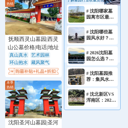
了解墓园行业权威资讯
热销
# 沈阳哪家墓
园离市区最
近？祭祀不想
跑远的家庭，
# 沈阳哪些墓
这4家可以优先
园风水好？
抚顺西灵山墓园|西灵
考虑！
2026堪舆师亲
山公墓价格|电话|地址
测藏风聚气宝
# 2026沈阳墓
真山真水
艺术园林
地实拍!
园怎么选？一
环山抱水
藏风聚气
篇看懂资质、
价格、风水的
# 沈阳墓园推
完整选墓流
荐：集风水、
程！
本季
性价比、便利
热销
于一体的理想
# 沈北新区VS
选择！
浑南区：2026
年沈阳两大墓
园聚集地，怎
么选？
沈阳圣河山墓园|圣河