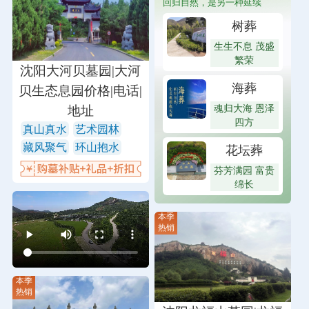
回归自然，是另一种延续
树葬
生生不息 茂盛
繁荣
沈阳大河贝墓园|大河
海葬
贝生态息园价格|电话|
魂归大海 恩泽
地址
四方
真山真水
艺术园林
藏风聚气
环山抱水
花坛葬
芬芳满园 富贵
绵长
本季
热销
本季
热销