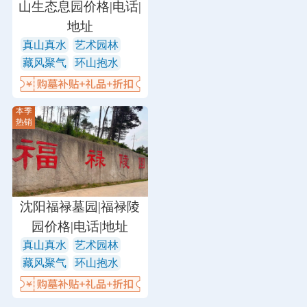
山生态息园价格|电话|
地址
真山真水
艺术园林
藏风聚气
环山抱水
本季
热销
沈阳福禄墓园|福禄陵
园价格|电话|地址
真山真水
艺术园林
藏风聚气
环山抱水