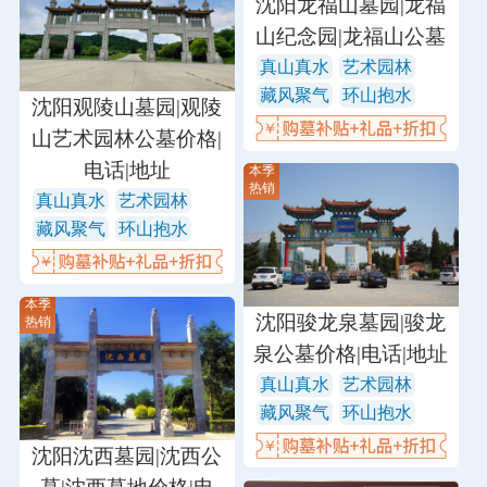
沈阳龙福山墓园|龙福
山纪念园|龙福山公墓
真山真水
艺术园林
藏风聚气
环山抱水
沈阳观陵山墓园|观陵
山艺术园林公墓价格|
电话|地址
本季
热销
真山真水
艺术园林
藏风聚气
环山抱水
本季
沈阳骏龙泉墓园|骏龙
热销
泉公墓价格|电话|地址
真山真水
艺术园林
藏风聚气
环山抱水
沈阳沈西墓园|沈西公