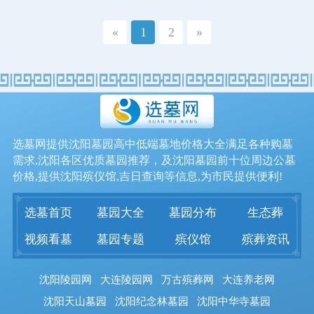
«
1
2
»
选墓网提供沈阳墓园高中低端墓地价格大全满足各种购墓
需求,沈阳各区优质墓园推荐，及沈阳墓园前十位周边公墓
价格,提供沈阳殡仪馆,吉日查询等信息,为市民提供便利!
选墓首页
墓园大全
墓园分布
生态葬
视频看墓
墓园专题
殡仪馆
殡葬资讯
沈阳陵园网
大连陵园网
万古殡葬网
大连养老网
沈阳天山墓园
沈阳纪念林墓园
沈阳中华寺墓园