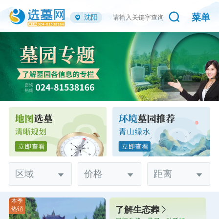
菜单
沈阳
区域
价格
距离
本季
了解生态葬
热销