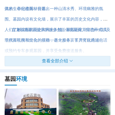
体的生命纪念园林公墓。
流水，亭台楼阁，营造出一种山清水秀、环境幽雅的氛
围。墓园内设有文化墙，展示了丰富的历史文化内容，让
人们了解沈阳的历史和风土人情。墓园还定期举办一些关
盘龙福地墓园提供的服务包括传统墓葬、生态葬式以及
于殡葬礼仪和文化的活动，进一步丰富了其文化内涵。
现代互联网相结合的殡葬一条龙服务。客户可以通过电话
或预约专车参观墓园，并享受免费接送服务。
查看全部介绍
墓园
环境