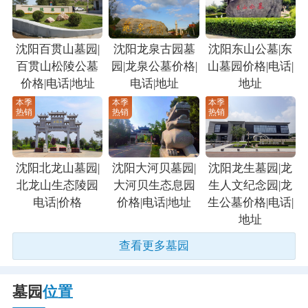
沈阳百贯山墓园|
沈阳龙泉古园墓
沈阳东山公墓|东
百贯山松陵公墓
园|龙泉公墓价格|
山墓园价格|电话|
价格|电话|地址
电话|地址
地址
本季
本季
本季
热销
热销
热销
沈阳北龙山墓园|
沈阳大河贝墓园|
沈阳龙生墓园|龙
北龙山生态陵园
大河贝生态息园
生人文纪念园|龙
电话|价格
价格|电话|地址
生公墓价格|电话|
地址
查看更多墓园
墓园
位置