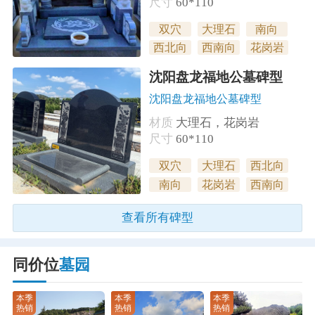
尺寸
60*110
双穴
大理石
南向
西北向
西南向
花岗岩
沈阳盘龙福地公墓碑型
沈阳盘龙福地公墓碑型
材质
大理石，花岗岩
尺寸
60*110
双穴
大理石
西北向
南向
花岗岩
西南向
查看所有碑型
同价位
墓园
本季
本季
本季
热销
热销
热销