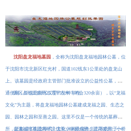
沈阳盘龙福地墓园
，全称为沈阳盘龙福地园林公墓，位
于沈阳市沈北新区红光村，国道102线东1公里处的盘龙山
上。该墓园是经政府主管部门批准设立的公益性公墓，交
通便利，距沈北新区仅需15分钟车程。
园区占地面积约21万平方米（约合320余亩），以“龙福
文化”为主题，将盘龙福地园林公墓建成龙福之园、生态之
园、园林之园和至善之园。这里不仅是一个传统的墓葬场
所，还集成了生态葬式、文化休闲及绿色生态等功能于一
盘龙福地墓园内环境优美，绿树成荫，百花盛开，小桥