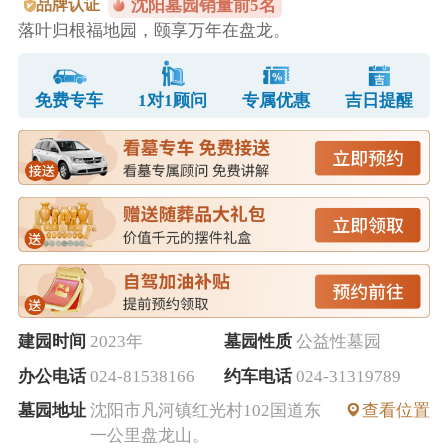
品牌认证
沈阳墓园销量前5名
落叶归根福地园，颐享万年在盘龙。
免费专车
1对1顾问
专属优惠
吉日提醒
建园时间
2023年
墓园性质
公益性墓园
办公电话
024-81538166
约车电话
024-31319789
墓园地址
沈阳市凡河镇红光村102国道东
查看位置
一公里盘龙山。