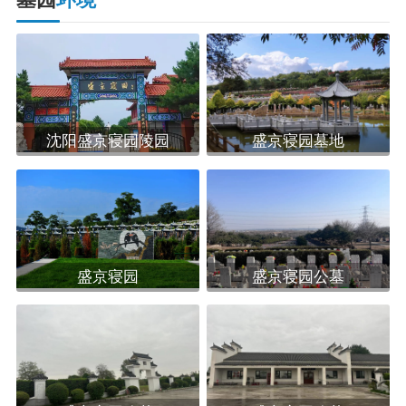
墓园周边交通网络完善，多条公交线路和高速公路交汇
于此，无论是自驾还是公共交通，都能轻松抵达。墓园还
提供了充足的停车位，方便自驾前来的家属停车。是一个
具有深厚文化底蕴和历史意义的地方，适合家属前来祭拜
沈阳盛京寝园陵园
盛京寝园墓地
和缅怀先人。
盛京寝园
盛京寝园公墓