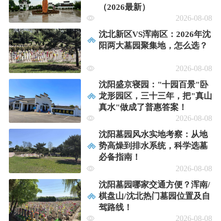
（2026最新）
2026-08-08
沈北新区VS浑南区：2026年沈
阳两大墓园聚集地，怎么选？
2026-08-08
沈阳盛京寝园："十园百景"卧
龙形园区，三十三年，把"真山
真水"做成了普惠答案！
2026-08-08
沈阳墓园风水实地考察：从地
势高燥到排水系统，科学选墓
必备指南！
2026-08-08
沈阳墓园哪家交通方便？浑南/
棋盘山/沈北热门墓园位置及自
驾路线！
2026-08-08