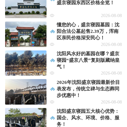
盛京寝园东西区价格全览！
2026-08-08
懂您的心，盛京寝园墓园：沈
阳合法公墓起售2.39万，浑南
区亲民价格深安民心！
2026-08-08
沈阳风水好的墓园在哪？盛京
寝园“盛京八景”复刻版藏纳皇
气！
2026-08-08
2026年沈阳盛京寝园最新价目
表发布，传统立碑与生态葬同
步优惠中！
2026-08-08
沈阳盛京寝园五大核心优势：
国企、风水、环境、价格、服
务！