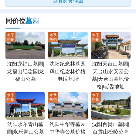
查看所有碑型
同价位
墓园
本季
本季
本季
热销
热销
热销
沈阳龙福山墓园|
沈阳纪念林墓园|
沈阳天台山墓园|
龙福山纪念园|龙
辉山纪念林价格|
天台山永安园公
福山公墓
电话|地址
墓|天台山墓地价
格|电话|地址
本季
本季
本季
热销
热销
热销
沈阳永乐青山墓
沈阳中华寺墓园|
沈阳百贯山墓园|
园|永乐青山公墓
中华寺公墓价格|
百贯山松陵公墓