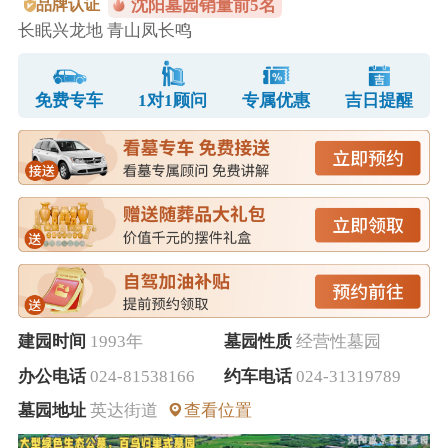
品牌认证
沈阳墓园销量前5名
长眠兴龙地 青山凤长鸣
免费专车
1对1顾问
专属优惠
吉日提醒
建园时间
1993年
墓园性质
经营性墓园
办公电话
024-81538166
约车电话
024-31319789
墓园地址
英达街道
查看位置