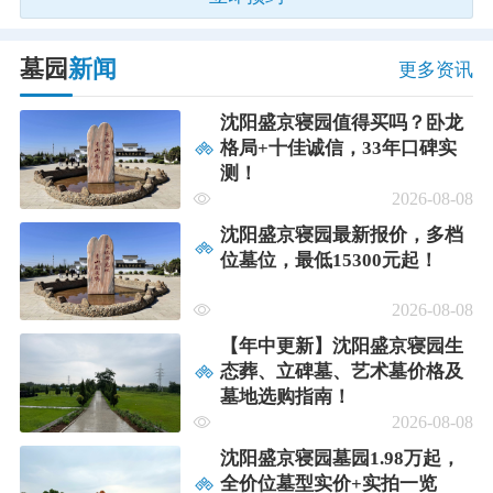
墓园
新闻
更多资讯
沈阳盛京寝园值得买吗？卧龙
格局+十佳诚信，33年口碑实
测！
2026-08-08
沈阳盛京寝园最新报价，多档
位墓位，最低15300元起！
2026-08-08
【年中更新】沈阳盛京寝园生
态葬、立碑墓、艺术墓价格及
墓地选购指南！
2026-08-08
沈阳盛京寝园墓园1.98万起，
全价位墓型实价+实拍一览