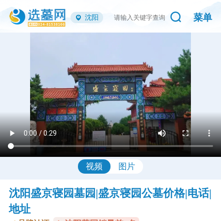
菜单
沈阳
视频
图片
沈阳盛京寝园墓园|盛京寝园公墓价格|电话|
地址