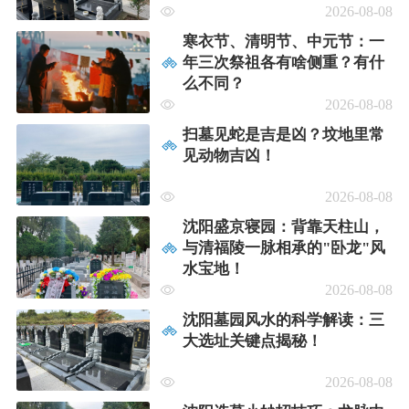
2026-08-08
寒衣节、清明节、中元节：一
年三次祭祖各有啥侧重？有什
么不同？
2026-08-08
扫墓见蛇是吉是凶？坟地里常
见动物吉凶！
2026-08-08
沈阳盛京寝园：背靠天柱山，
与清福陵一脉相承的"卧龙"风
水宝地！
2026-08-08
沈阳墓园风水的科学解读：三
大选址关键点揭秘！
2026-08-08