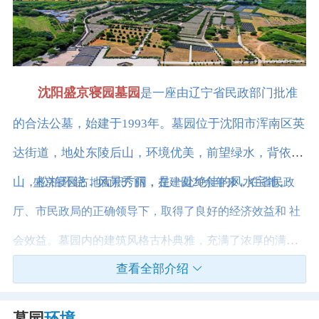
沈阳盛京寝园墓园
是一座由辽宁省民政部门批准
的合法公墓，始建于1993年。墓园位于沈阳市浑南区英
达街道，地处东陵后山，环境优美，前望绿水，背依青
山，松柏环绕，风景秀丽，是一处绝佳的风水宝地。
盛京寝园占地面积广阔，在建园20余年来，在省民政
厅、市民政局的正确领导下，取得了良好的经济效益和 社
会效益。墓园内的建筑风格古朴典雅，充满了浓厚的满族
查看全部介绍
风情，园区管理者深知墓地不仅仅是一块安息之地，更是
后人缅怀先人、传承家族文化的重要场所。
墓园
环境