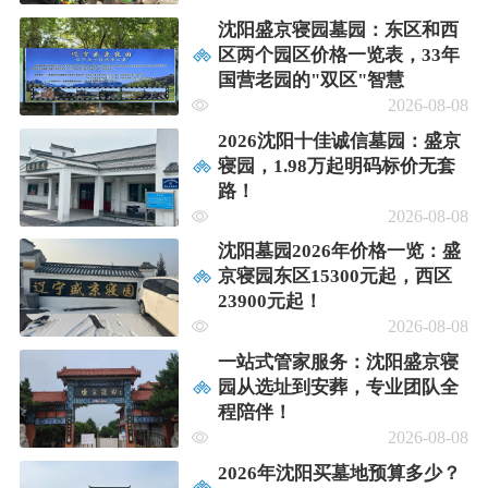
沈阳盛京寝园墓园：东区和西
区两个园区价格一览表，33年
国营老园的"双区"智慧
2026-08-08
2026沈阳十佳诚信墓园：盛京
寝园，1.98万起明码标价无套
路！
2026-08-08
沈阳墓园2026年价格一览：盛
京寝园东区15300元起，西区
23900元起！
2026-08-08
一站式管家服务：沈阳盛京寝
园从选址到安葬，专业团队全
程陪伴！
2026-08-08
2026年沈阳买墓地预算多少？