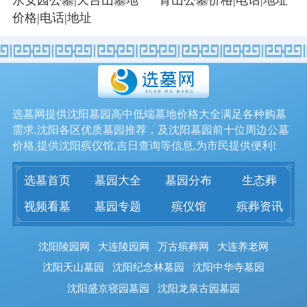
价格|电话|地址
选墓网提供沈阳墓园高中低端墓地价格大全满足各种购墓
需求,沈阳各区优质墓园推荐，及沈阳墓园前十位周边公墓
价格,提供沈阳殡仪馆,吉日查询等信息,为市民提供便利!
选墓首页
墓园大全
墓园分布
生态葬
视频看墓
墓园专题
殡仪馆
殡葬资讯
沈阳陵园网
大连陵园网
万古殡葬网
大连养老网
沈阳天山墓园
沈阳纪念林墓园
沈阳中华寺墓园
沈阳盛京寝园墓园
沈阳龙泉古园墓园