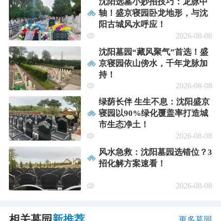
沈阳选墓小妙招技巧：龙脉中
轴！盛京寝园卧龙地形，与沈
阳古城风水呼应！
2026-08-08
沈阳墓园“藏风聚气”首选！盛
京寝园依山傍水，千年龙脉加
持！
2026-08-08
绿荫长伴 生生不息：沈阳盛京
寝园以90%绿化覆盖率打造城
市生态净土！
2026-08-08
风水急救：沈阳墓园选错位？3
招化解方案速看！
2026-08-08
相关墓园
新推荐
更多墓园