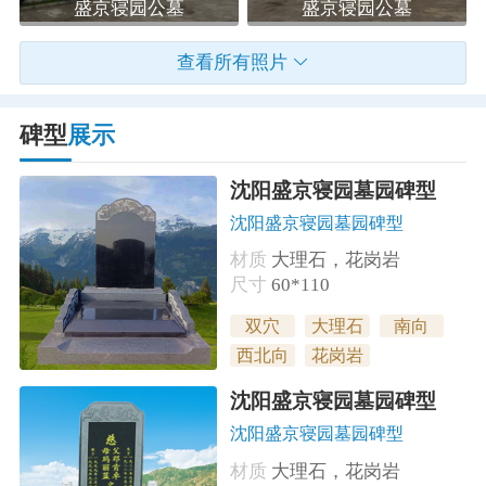
盛京寝园公墓
盛京寝园公墓
查看所有照片
碑型
展示
沈阳盛京寝园墓园碑型
沈阳盛京寝园墓园碑型
材质
大理石，花岗岩
尺寸
60*110
双穴
大理石
南向
西北向
花岗岩
沈阳盛京寝园墓园碑型
沈阳盛京寝园墓园碑型
材质
大理石，花岗岩