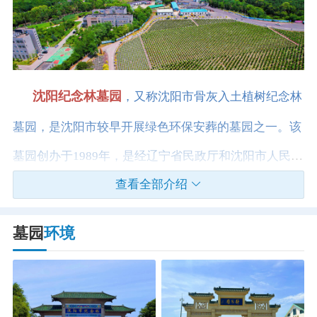
沈阳纪念林墓园
，又称沈阳市骨灰入土植树纪念林
墓园，是沈阳市较早开展绿色环保安葬的墓园之一。该
墓园创办于1989年，是经辽宁省民政厅和沈阳市人民政
查看全部介绍
府批准，由沈阳市民政局主办，棋盘山风景区承办的国
家殡葬改革示范项目。
墓园
环境
沈阳纪念林墓园位于沈阳市沈北新区赵家沟194号，
距离市中心仅半小时车程，交通十分便捷。墓园内环境
优美，松柏常青，花草繁茂，绿树成荫，鲜花环抱，四