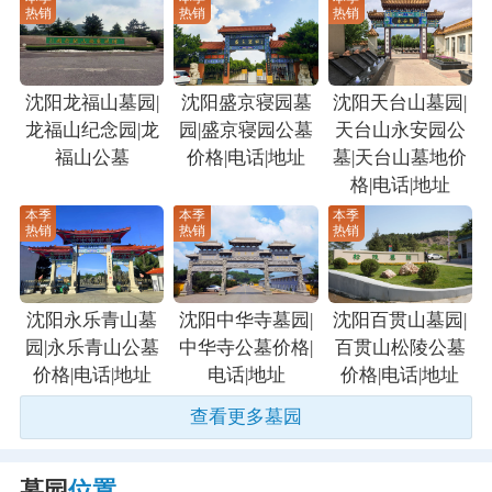
热销
热销
热销
沈阳龙福山墓园|
沈阳盛京寝园墓
沈阳天台山墓园|
龙福山纪念园|龙
园|盛京寝园公墓
天台山永安园公
福山公墓
价格|电话|地址
墓|天台山墓地价
格|电话|地址
本季
本季
本季
热销
热销
热销
沈阳永乐青山墓
沈阳中华寺墓园|
沈阳百贯山墓园|
园|永乐青山公墓
中华寺公墓价格|
百贯山松陵公墓
价格|电话|地址
电话|地址
价格|电话|地址
查看更多墓园
墓园
位置