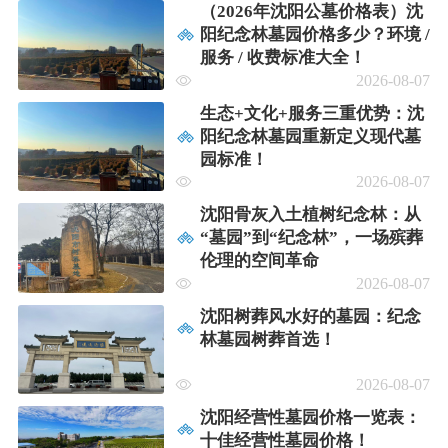
（2026年沈阳公墓价格表）沈
阳纪念林墓园价格多少？环境 /
服务 / 收费标准大全！
2026-08-07
生态+文化+服务三重优势：沈
阳纪念林墓园重新定义现代墓
园标准！
2026-08-07
沈阳骨灰入土植树纪念林：从
“墓园”到“纪念林”，一场殡葬
伦理的空间革命
2026-08-07
沈阳树葬风水好的墓园：纪念
林墓园树葬首选！
2026-08-07
沈阳经营性墓园价格一览表：
十佳经营性墓园价格！