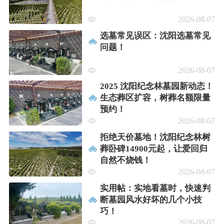
2026-08-07
选墓常见误区：沈阳选墓常见
问题！
2026-08-07
2025 沈阳纪念林墓园新动态！
生态葬区扩容，树葬名额限量
预约！
2026-08-07
拒绝天价墓地！沈阳纪念林树
葬卧碑14900元起，让爱回归
自然不烧钱！
2026-08-07
实用帖：实地看墓时，快速判
断墓园风水好坏的几个小技
巧！
2026-08-07