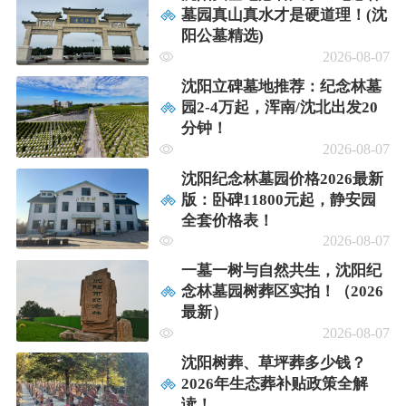
墓园真山真水才是硬道理！(沈
阳公墓精选)
2026-08-07
沈阳立碑墓地推荐：纪念林墓
园2-4万起，浑南/沈北出发20
分钟！
2026-08-07
沈阳纪念林墓园价格2026最新
版：卧碑11800元起，静安园
全套价格表！
2026-08-07
一墓一树与自然共生，沈阳纪
念林墓园树葬区实拍！（2026
最新）
2026-08-07
沈阳树葬、草坪葬多少钱？
2026年生态葬补贴政策全解
读！