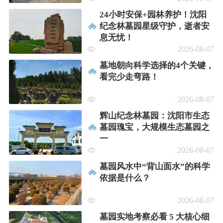
24小时安保+园林养护！沈阳
纪念林墓园星级守护，逝者安
息无忧！
2026-08-07
墓地朝向科学选择的4个关键，
看完少走弯路！
2026-08-07
辉山纪念林墓园：沈阳市生态
墓园瑰宝，大规模生态墓园之
一
2026-08-07
墓园风水中“背山面水”的科学
依据是什么？
2026-08-07
墓园实地考察必看 5 大核心细