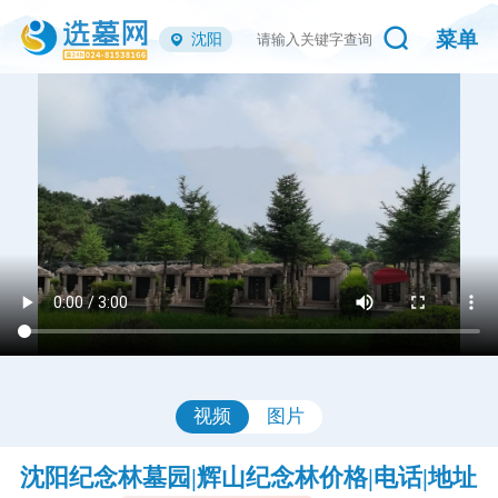
菜单
沈阳
视频
图片
沈阳纪念林墓园|辉山纪念林价格|电话|地址