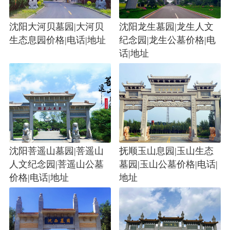
沈阳大河贝墓园|大河贝
沈阳龙生墓园|龙生人文
生态息园价格|电话|地址
纪念园|龙生公墓价格|电
话|地址
沈阳菩遥山墓园|菩遥山
抚顺玉山息园|玉山生态
人文纪念园|菩遥山公墓
墓园|玉山公墓价格|电话|
价格|电话|地址
地址