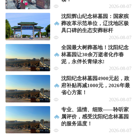
2026-08-07
沈阳辉山纪念林墓园：国家殡
葬改革示范单位，辽沈地区极
具口碑的生态安葬标杆
2026-08-07
全国最大树葬基地！沈阳纪念
林墓园让30余万逝者化作春
泥，永伴长青绿水!
2026-08-07
沈阳纪念林墓园4900元起，政
府补贴再减1000元，2026年最
省心方案！
2026-08-07
专业、温情、细致——聆听家
属评价，感受沈阳纪念林墓园
的服务温度！
2026-08-07