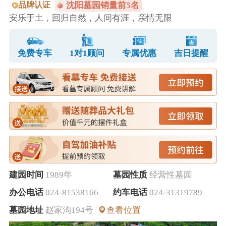
品牌认证
沈阳墓园销量前5名
安乐于土，回归自然，人间有涯，亲情无限
免费专车
1对1顾问
专属优惠
吉日提醒
建园时间
1989年
墓园性质
经营性墓园
办公电话
024-81538166
约车电话
024-31319789
墓园地址
赵家沟194号
查看位置