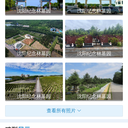
季植被常青，春天迎春花绽放，夏季有荷花盛开，秋天
沈阳纪念林墓园
沈阳纪念林墓园
菊花飘香，冬天则有松柏苍翠。
沈阳纪念林墓园主要提供环保葬，遵循自然规律，
安葬形式全部以“树葬”和“生态葬”为主。这种殡葬形式
不仅解决了骨灰去向问题，还绿化了荒山、荒地，深受
沈阳纪念林墓园
沈阳纪念林墓园
广大用户的欢迎和认可，并在全国推广。
沈阳纪念林墓园还设有公益树葬区，专门为低保
户、五保户等困难家庭提供免费安葬服务，让逝者得以
沈阳纪念林墓园
沈阳纪念林墓园
入土为安，也让家属们感受到社会的温暖和关爱。
查看所有照片