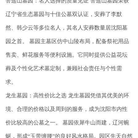
菩遥山墓园：名人选择的质量见证 菩遥山墓园荣获
辽宁省生态墓园与十佳公墓双认证，安葬了李默
然、韩少云等多位名人，其名人安葬数量居沈阳墓
园之首。 墓园主墓区仿中山陵布局，配备祭祀用品
售卖、鲜花服务等便利设施。它同时提供公益花坛
葬及个性化艺术墓定制，兼顾社会责任与个性需
求。
龙生墓园：高性价比之选 龙生墓园凭借其优美的环
境、合理的价格以及周到的服务，成为沈阳市内性
价比较高的公墓之一。 墓园依犀牛山而建，辽河蜿
蜒，形成“玉带缠腰”的良好风水格局。园区先天自然