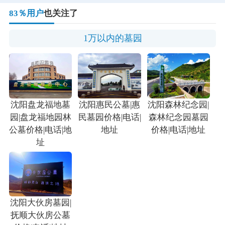
83％用户
也关注了
1万以内的墓园
沈阳盘龙福地墓
沈阳惠民公墓|惠
沈阳森林纪念园|
园|盘龙福地园林
民墓园价格|电话|
森林纪念园墓园
公墓价格|电话|地
地址
价格|电话|地址
址
沈阳大伙房墓园|
抚顺大伙房公墓