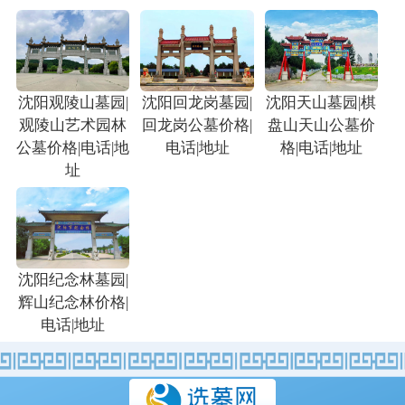
沈阳观陵山墓园|
沈阳回龙岗墓园|
沈阳天山墓园|棋
观陵山艺术园林
回龙岗公墓价格|
盘山天山公墓价
公墓价格|电话|地
电话|地址
格|电话|地址
址
沈阳纪念林墓园|
辉山纪念林价格|
电话|地址