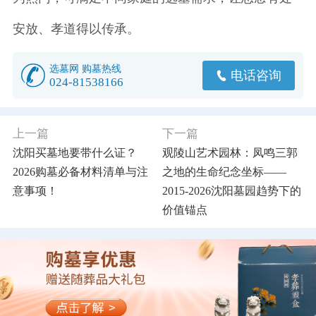
安放、孝道得以传承。
选墓网 购墓热线
电话咨询
024-81538166
上一篇
下一篇
沈阳买墓地要带什么证？
观陵山艺术园林：凤鸣三郭
2026购墓必备材料清单与注
之地的生命纪念坐标——
意事项！
2015-2026沈阳墓园趋势下的
价值锚点