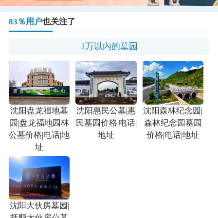
83％用户
也关注了
1万以内的墓园
沈阳盘龙福地墓
沈阳惠民公墓|惠
沈阳森林纪念园|
园|盘龙福地园林
民墓园价格|电话|
森林纪念园墓园
公墓价格|电话|地
地址
价格|电话|地址
址
沈阳大伙房墓园|
抚顺大伙房公墓