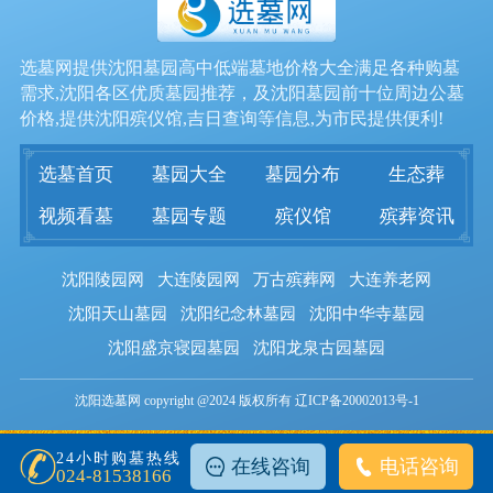
选墓网提供沈阳墓园高中低端墓地价格大全满足各种购墓
需求,沈阳各区优质墓园推荐，及沈阳墓园前十位周边公墓
价格,提供沈阳殡仪馆,吉日查询等信息,为市民提供便利!
选墓首页
墓园大全
墓园分布
生态葬
视频看墓
墓园专题
殡仪馆
殡葬资讯
沈阳陵园网
大连陵园网
万古殡葬网
大连养老网
沈阳天山墓园
沈阳纪念林墓园
沈阳中华寺墓园
沈阳盛京寝园墓园
沈阳龙泉古园墓园
沈阳选墓网 copyright @2024 版权所有 辽ICP备20002013号-1
24小时购墓热线
在线咨询
电话咨询
024-81538166