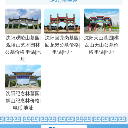
3-5万的墓园
沈阳观陵山墓园|
沈阳回龙岗墓园|
沈阳天山墓园|棋
观陵山艺术园林
回龙岗公墓价格|
盘山天山公墓价
公墓价格|电话|地
电话|地址
格|电话|地址
址
沈阳纪念林墓园|
辉山纪念林价格|
电话|地址