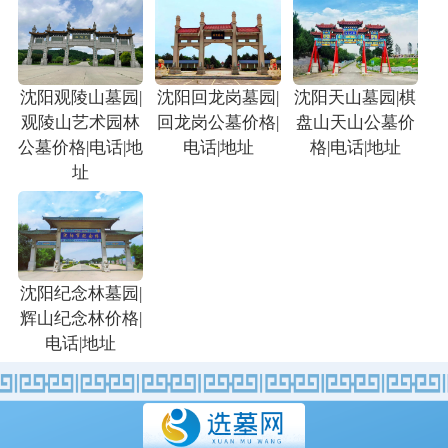
沈阳观陵山墓园|
沈阳回龙岗墓园|
沈阳天山墓园|棋
观陵山艺术园林
回龙岗公墓价格|
盘山天山公墓价
公墓价格|电话|地
电话|地址
格|电话|地址
址
沈阳纪念林墓园|
辉山纪念林价格|
电话|地址