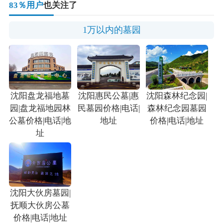
83％用户
也关注了
1万以内的墓园
沈阳盘龙福地墓
沈阳惠民公墓|惠
沈阳森林纪念园|
园|盘龙福地园林
民墓园价格|电话|
森林纪念园墓园
公墓价格|电话|地
地址
价格|电话|地址
址
沈阳大伙房墓园|
抚顺大伙房公墓
价格|电话|地址