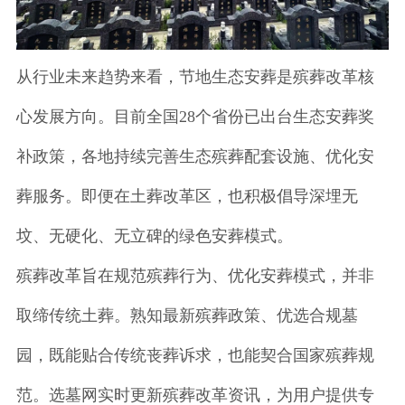
从行业未来趋势来看，节地生态安葬是殡葬改革核
心发展方向。目前全国28个省份已出台生态安葬奖
补政策，各地持续完善生态殡葬配套设施、优化安
葬服务。即便在土葬改革区，也积极倡导深埋无
坟、无硬化、无立碑的绿色安葬模式。
殡葬改革旨在规范殡葬行为、优化安葬模式，并非
取缔传统土葬。熟知最新殡葬政策、优选合规墓
园，既能贴合传统丧葬诉求，也能契合国家殡葬规
范。选墓网实时更新殡葬改革资讯，为用户提供专