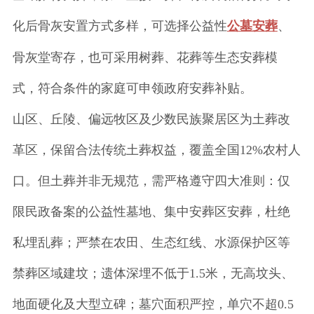
化后骨灰安置方式多样，可选择公益性
公墓安葬
、
骨灰堂寄存，也可采用树葬、花葬等生态安葬模
式，符合条件的家庭可申领政府安葬补贴。
山区、丘陵、偏远牧区及少数民族聚居区为土葬改
革区，保留合法传统土葬权益，覆盖全国12%农村人
口。但土葬并非无规范，需严格遵守四大准则：仅
限民政备案的公益性墓地、集中安葬区安葬，杜绝
私埋乱葬；严禁在农田、生态红线、水源保护区等
禁葬区域建坟；遗体深埋不低于1.5米，无高坟头、
地面硬化及大型立碑；墓穴面积严控，单穴不超0.5