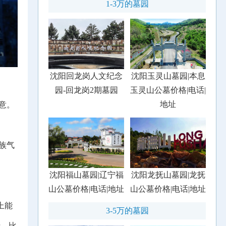
1-3万的墓园
沈阳回龙岗人文纪念
沈阳玉灵山墓园|本息
园-回龙岗2期墓园
玉灵山公墓价格|电话|
地址
意。
族气
沈阳福山墓园|辽宁福
沈阳龙抚山墓园|龙抚
山公墓价格|电话|地址
山公墓价格|电话|地址
上能
3-5万的墓园
费，比