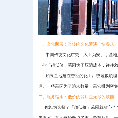
一、文化断层：当传统文化遭遇「快餐式
中国传统文化讲究「入土为安」，墓地风
一些「超低价」墓园为了压缩成本，往往
如果墓地建在曾经的化工厂或垃圾填埋场
运。一些墓园为了追求数量，墓穴排列密
二、服务缩水：低价的背后是无尽的烦恼
你以为选择了「超低价」墓园就省心了？
省则省，墓地维护敷衍了事，杂草丛生，