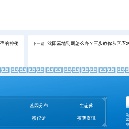
星宿的神秘
沈阳墓地到期怎么办？三步教你从容应
下一篇
全
墓园分布
生态葬
题
殡仪馆
殡葬资讯
息