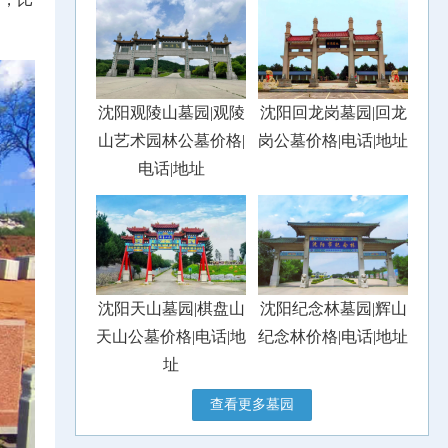
沈阳观陵山墓园|观陵
沈阳回龙岗墓园|回龙
山艺术园林公墓价格|
岗公墓价格|电话|地址
电话|地址
沈阳天山墓园|棋盘山
沈阳纪念林墓园|辉山
天山公墓价格|电话|地
纪念林价格|电话|地址
址
查看更多墓园