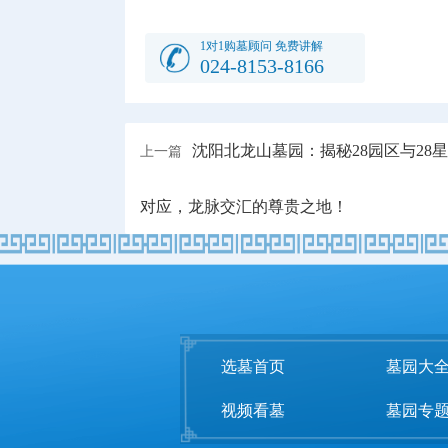
1对1购墓顾问 免费讲解
024-8153-8166
沈阳北龙山墓园：揭秘28园区与28
上一篇
对应，龙脉交汇的尊贵之地！
选墓首页
墓园大
视频看墓
墓园专