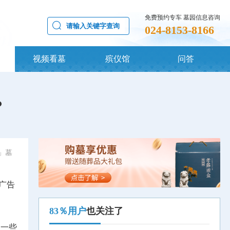
免费预约专车 墓园信息咨询
024-8153-8166
视频看墓
殡仪馆
问答
？
」墓
广告
83％用户
也关注了
，一些