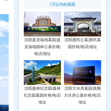
1万以内的墓园
沈阳盘龙福地墓园|盘
沈阳惠民公墓|惠民墓
龙福地园林公墓价格|
园价格|电话|地址
电话|地址
沈阳森林纪念园|森林
沈阳大伙房墓园|抚顺
纪念园墓园价格|电话|
大伙房公墓价格|电话|
地址
地址