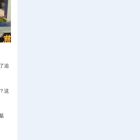
了追
？这
墓