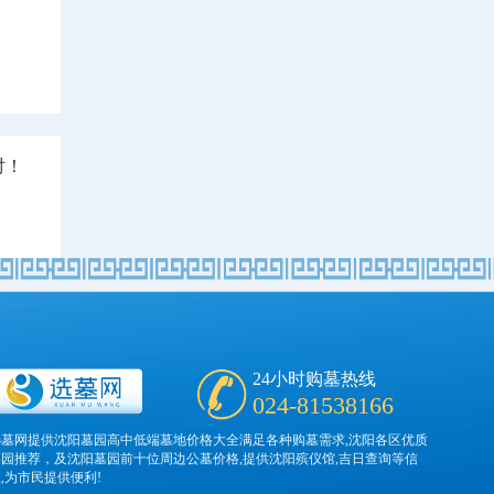
对！
24小时购墓热线
024-81538166
选墓网提供沈阳墓园高中低端墓地价格大全满足各种购墓需求,沈阳各区优质
墓园推荐，及沈阳墓园前十位周边公墓价格,提供沈阳殡仪馆,吉日查询等信
,为市民提供便利!