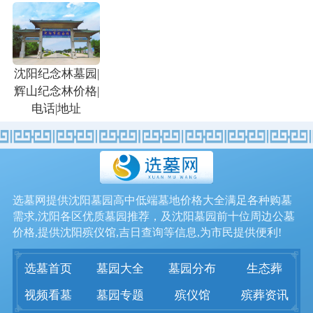
沈阳纪念林墓园|
辉山纪念林价格|
电话|地址
选墓网提供沈阳墓园高中低端墓地价格大全满足各种购墓
需求,沈阳各区优质墓园推荐，及沈阳墓园前十位周边公墓
价格,提供沈阳殡仪馆,吉日查询等信息,为市民提供便利!
选墓首页
墓园大全
墓园分布
生态葬
视频看墓
墓园专题
殡仪馆
殡葬资讯