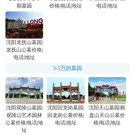
期墓园
价格|电话|地址
电话|地址
沈阳龙抚山墓园|
龙抚山公墓价格|
电话|地址
3-5万的墓园
沈阳观陵山墓园|
沈阳回龙岗墓园|
沈阳天山墓园|棋
观陵山艺术园林
回龙岗公墓价格|
盘山天山公墓价
公墓价格|电话|地
电话|地址
格|电话|地址
址