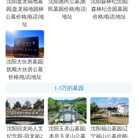
沈阳盘龙福地墓
沈阳惠民公墓|惠
沈阳森林纪念园|
园|盘龙福地园林
民墓园价格|电话|
森林纪念园墓园
公墓价格|电话|地
地址
价格|电话|地址
址
沈阳大伙房墓园|
抚顺大伙房公墓
价格|电话|地址
1-3万的墓园
沈阳回龙岗人文
沈阳玉灵山墓园|
沈阳福山墓园|辽
纪念园-回龙岗2
本息玉灵山公墓
宁福山公墓价格|