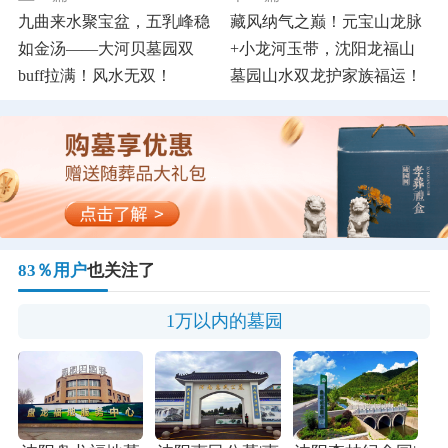
九曲来水聚宝盆，五乳峰稳
藏风纳气之巅！元宝山龙脉
如金汤——大河贝墓园双
+小龙河玉带，沈阳龙福山
buff拉满！风水无双！
墓园山水双龙护家族福运！
83％用户
也关注了
1万以内的墓园