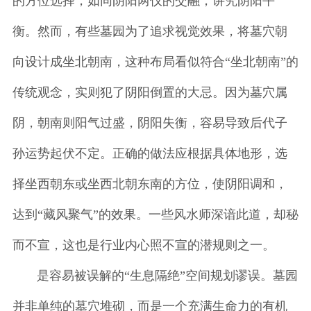
的方位选择，如同阴阳两仪的交融，讲究阴阳平
衡。然而，有些墓园为了追求视觉效果，将墓穴朝
向设计成坐北朝南，这种布局看似符合“坐北朝南”的
传统观念，实则犯了阴阳倒置的大忌。因为墓穴属
阴，朝南则阳气过盛，阴阳失衡，容易导致后代子
孙运势起伏不定。正确的做法应根据具体地形，选
择坐西朝东或坐西北朝东南的方位，使阴阳调和，
达到“藏风聚气”的效果。一些风水师深谙此道，却秘
而不宣，这也是行业内心照不宣的潜规则之一。
是容易被误解的“生息隔绝”空间规划谬误。墓园
并非单纯的墓穴堆砌，而是一个充满生命力的有机