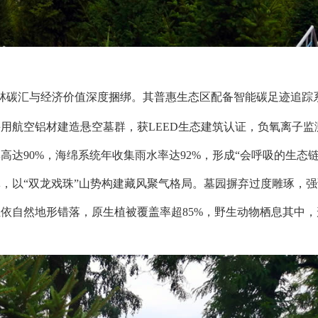
林碳汇与经济价值深度捆绑。其普惠生态区配备智能碳足迹追踪
用航空铝材建造悬空墓群，获LEED生态建筑认证，负氧离子监
达90%，海绵系统年收集雨水率达92%，形成“会呼吸的生态链
，以“双龙戏珠”山势构建藏风聚气格局。墓园摒弃过度雕琢，强
依自然地形错落，原生植被覆盖率超85%，野生动物栖息其中，