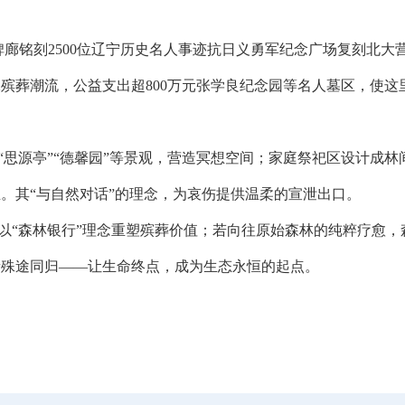
廊铭刻2500位辽宁历史名人事迹抗日义勇军纪念广场复刻北大
保殡葬潮流，公益支出超800万元张学良纪念园等名人墓区，使这
源亭”“德馨园”等景观，营造冥想空间；家庭祭祀区设计成林
。其“与自然对话”的理念，为哀伤提供温柔的宣泄出口。
“森林银行”理念重塑殡葬价值；若向往原始森林的纯粹疗愈，
者殊途同归——让生命终点，成为生态永恒的起点。