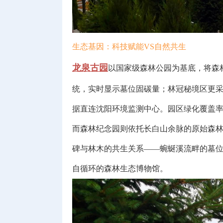
生态基因：科技赋能VS自然共生
龙泉古园
以国家级森林公园为基底，将森
统，实时显示墓位固碳量；林冠秘境区更采
据直连沈阳环境监测中心。园区绿化覆盖率高
而森林纪念园则依托长白山余脉的原始森林
碑与林木的共生关系——蜿蜒溪流畔的墓位
自循环的森林生态博物馆。