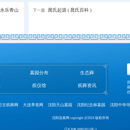
永乐青山
晁氏起源 ( 晁氏百科 )
下一篇
全
墓园分布
生态葬
题
殡仪馆
殡葬资讯
息
万古殡葬网
大连养老网
沈阳天山墓园
沈阳纪念林墓园
沈阳中华
沈阳选墓网 copyright @2024 版权所有
辽ICP备20002013号-1