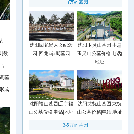
1-3万的墓园
系
沈阳回龙岗人文纪念
沈阳玉灵山墓园|本息
测数
园-回龙岗2期墓园
玉灵山公墓价格|电话|
地址
”。
调墓
形成
沈阳福山墓园|辽宁福
沈阳龙抚山墓园|龙抚
山公墓价格|电话|地址
山公墓价格|电话|地址
3-5万的墓园