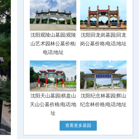
沈阳观陵山墓园|观陵
沈阳回龙岗墓园|回龙
山艺术园林公墓价格|
岗公墓价格|电话|地址
电话|地址
沈阳天山墓园|棋盘山
沈阳纪念林墓园|辉山
天山公墓价格|电话|地
纪念林价格|电话|地址
址
查看更多墓园