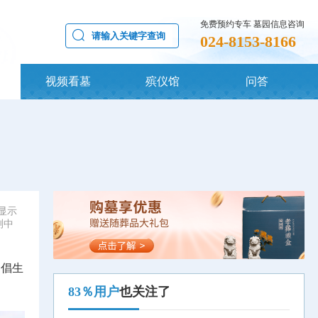
免费预约专车 墓园信息咨询
024-8153-8166
视频看墓
殡仪馆
问答
显示
测中
倡生
83％用户
也关注了