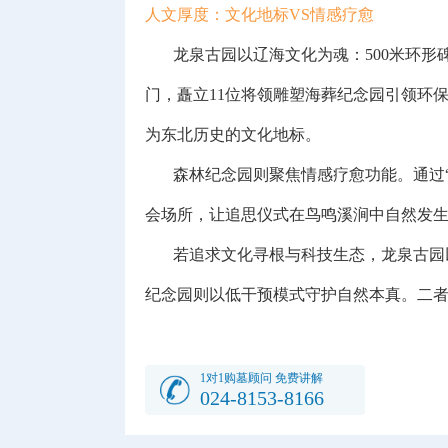
人文厚度：文化地标VS情感疗愈
龙泉古园以辽海文化为魂：500米环形碑
门，矗立11位将领雕塑海葬纪念园引领环
为东北历史的文化地标。
森林纪念园则聚焦情感疗愈功能。通过“思
会场所，让追思仪式在鸟鸣溪涧中自然发生
若追求文化寻根与科技生态，龙泉古园以
纪念园则以低干预模式守护自然本真。二
1对1购墓顾问 免费讲解
024-8153-8166