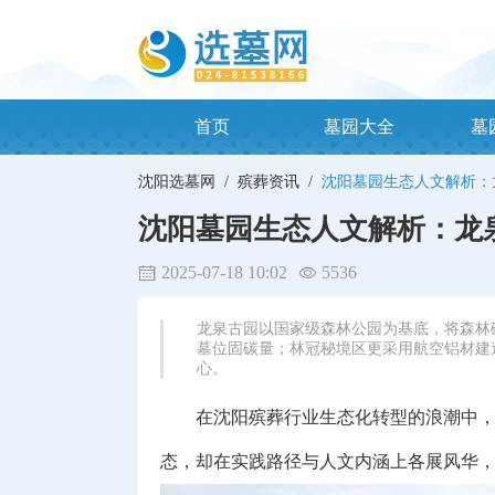
首页
墓园大全
墓
沈阳选墓网 /
殡葬资讯 /
沈阳墓园生态人文解析：
沈阳墓园生态人文解析：龙
2025-07-18 10:02
5536
龙泉古园​​以国家级森林公园为基底，将森
墓位固碳量；林冠秘境区更采用航空铝材建
心。
在沈阳殡葬行业生态化转型的浪潮中，龙
态，却在实践路径与人文内涵上各展风华，