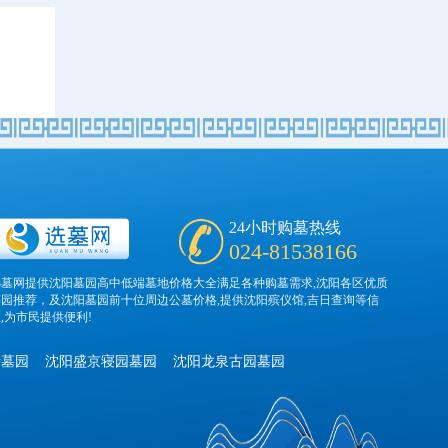
24小时购墓热线
024-81538166
选墓网提供沈阳墓园高中低端墓地价格大全满足各种购墓需求,沈阳各区优质
墓园推荐，及沈阳墓园前十位周边公墓价格,提供沈阳殡仪馆,吉日查询等信
,为市民提供便利!
寺墓园
沈阳盛京寝园墓园
沈阳龙泉古园墓园