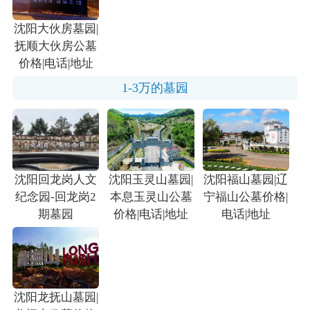
沈阳大伙房墓园|
抚顺大伙房公墓
价格|电话|地址
1-3万的墓园
沈阳回龙岗人文
沈阳玉灵山墓园|
沈阳福山墓园|辽
纪念园-回龙岗2
本息玉灵山公墓
宁福山公墓价格|
期墓园
价格|电话|地址
电话|地址
沈阳龙抚山墓园|