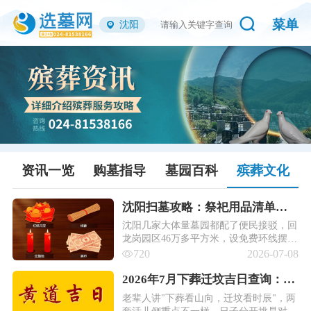
菜单
沈阳
资讯一览
购墓指导
墓园百科
殡葬文化
沈阳扫墓攻略：祭祀用品清单、
各墓园摆渡车/轮椅/代祭扫便民服
沈阳几家大体量墓园都配了便民接驳，回
龙岗园区46万多平方米，设免费环线摆渡
务盘点!
车往返各点位，清明高峰还从人民广场地
720
2026-07-08
铁站加开专线（单程10元，需预约，衔接
地铁2号线）。
2026年7月下葬迁坟吉日查询：11
天宜安葬 10 天宜迁坟 ！
老辈人讲"下葬看山向，迁坟看时辰"，两
套活儿侧重点不一样，日子分开挑是对