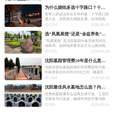
的浮土。
为什么烧纸多选十字路口？十字
路口与墓地风水到底什么关系 ？
老辈人的说法其实非常朴素：十字路口四
通八达，东西南北都能走通。在传统观念
里，人去世后走的不是阳间的路，而是另
1214
2026-06-09
一条"看不见的路"。
选“凤凰展翅”还是“金盆养鱼”？
沈阳墓园常见风水地形术语翻
“凤凰展翅” 是沈阳墓园中备受推崇的吉
地格局。这种地形要求后方主山圆润饱满
译！
如凤凰之首，左右两侧山势对称舒展，如
1352
2026-06-08
同凤凰展开的双翼，前方明堂开阔平坦，
远处有低矮的朝山呼应。
沈阳墓园管理费20年是什么意
思？不交会怎样？一文说透 ！
沈阳经营性墓园的维护管理费按年计收，
年标准多在80元到200元之间，随墓区档
次浮动。树葬、草坪葬等生态葬续费更
1364
2026-06-06
低，有的整个20年续缴也就三四百块。
沈阳最佳风水墓地怎么选？内行
人只看这几点（环境篇）
优秀的墓园通常会远离交通干道、工业区
等噪音与污染源，确保环境的庄重与静
谧。周边有自然山林、水体环绕为佳，不
966
2026-06-04
仅能净化空气、调节微气候，也营造出安
宁肃穆的缅怀空间。