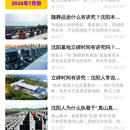
的。
1091
2026-07-07
随葬品放什么有讲究？沈阳本地
常见清单+禁忌！
丰俭由人的传统款，看各家心意。想铺得
周全些，可在防潮盒下先垫两块大金砖
（金砖铺地），其上搁七星板，骨灰盒四
915
2026-07-02
角放金蝉或金条元宝（注意别用空心元
宝，"人去财空"不吉利），前后再摆水
沈阳墓地立碑时间有讲究吗？墓
缸、米缸、油缸一套，寓意阴间吃喝不
碑对着路到底好不好？
很多人一听"墓碑前有条路"就直接否决，
愁。
其实这是最常见的误判。风水里道路
叫"虚水"，道路本身不是煞，直冲+近距
1018
2026-06-23
离才是问题。
立碑时间有讲究：沈阳人常说
的"热灰"和"冷灰"下葬区别在
"热灰"就是火化后紧着办——3到7天内落
葬，也有当天直接进墓地的。根儿上就四
哪？
个字：入土为安。老辈信这个，觉得让亲
1328
2026-06-15
人早点有个归宿、"安顿"下来，活人的心
才能跟着落停。
沈阳人为什么执着于"真山真
水"？殡葬文化里的东北生死观 ！
真山真水，就是那份“扎根”的安全感。​
只有背靠连绵山脉，面朝活水长流，他们
才觉得这颗心是真的落停了，不再是漂泊
1397
2026-06-12