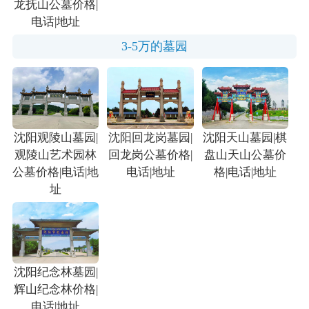
龙抚山公墓价格|
电话|地址
3-5万的墓园
沈阳观陵山墓园|
沈阳回龙岗墓园|
沈阳天山墓园|棋
观陵山艺术园林
回龙岗公墓价格|
盘山天山公墓价
公墓价格|电话|地
电话|地址
格|电话|地址
址
沈阳纪念林墓园|
辉山纪念林价格|
电话|地址