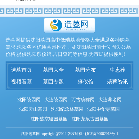
选墓网提供沈阳墓园高中低端墓地价格大全满足各种购墓
需求,沈阳各区优质墓园推荐，及沈阳墓园前十位周边公墓
价格,提供沈阳殡仪馆,吉日查询等信息,为市民提供便利!
选墓首页
墓园大全
墓园分布
生态葬
视频看墓
墓园专题
殡仪馆
殡葬资讯
沈阳陵园网
大连陵园网
万古殡葬网
大连养老网
沈阳天山墓园
沈阳纪念林墓园
沈阳中华寺墓园
沈阳盛京寝园墓园
沈阳龙泉古园墓园
沈阳选墓网 copyright @2024 版权所有 辽ICP备20002013号-1