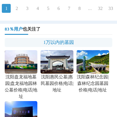
1
2
3
4
5
6
7
8
...
32
33
83％用户
也关注了
1万以内的墓园
沈阳盘龙福地墓
沈阳惠民公墓|惠
沈阳森林纪念园|
园|盘龙福地园林
民墓园价格|电话|
森林纪念园墓园
公墓价格|电话|地
地址
价格|电话|地址
址