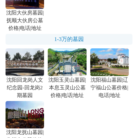
沈阳大伙房墓园|
抚顺大伙房公墓
价格|电话|地址
1-3万的墓园
沈阳回龙岗人文
沈阳玉灵山墓园|
沈阳福山墓园|辽
纪念园-回龙岗2
本息玉灵山公墓
宁福山公墓价格|
期墓园
价格|电话|地址
电话|地址
沈阳龙抚山墓园|