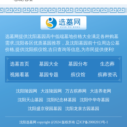
选墓网提供沈阳墓园高中低端墓地价格大全满足各种购墓
需求,沈阳各区优质墓园推荐，及沈阳墓园前十位周边公墓
价格,提供沈阳殡仪馆,吉日查询等信息,为市民提供便利!
选墓首页
墓园大全
墓园分布
生态葬
视频看墓
墓园专题
殡仪馆
殡葬资讯
沈阳陵园网
大连陵园网
万古殡葬网
大连养老网
沈阳天山墓园
沈阳纪念林墓园
沈阳中华寺墓园
沈阳盛京寝园墓园
沈阳龙泉古园墓园
沈阳选墓网 copyright @2024 版权所有 辽ICP备20002013号-1