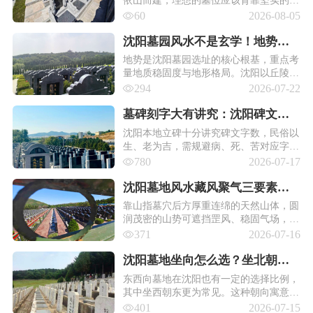
体，前方视野开阔无遮挡，左右有低矮的
60
2026-08-05
山坡或绿化带护卫。
沈阳墓园风水不是玄学！地势、
朝向、排水用科学讲透硬指标！
地势是沈阳墓园选址的核心根基，重点考
量地质稳固度与地形格局。沈阳以丘陵缓
坡地貌为主，优质墓位多背靠平缓厚实山
294
2026-07-22
体，两侧地势环抱，形成避风稳固的空
间，可有效规避土层松动、滑坡等隐患。
墓碑刻字大有讲究：沈阳碑文格
式、字数忌讳与2026最新刻碑参
沈阳本地立碑十分讲究碑文字数，民俗以
生、老为吉，需规避病、死、苦对应字
考价！
数，可微调落款文字凑吉祥字数。常规单
780
2026-07-17
穴墓碑总字数控制在60至100字为宜，字
数过多影响排版且增加费用。
沈阳墓地风水藏风聚气三要素：
靠山、案山、明堂，缺一不可！
靠山指墓穴后方厚重连绵的天然山体，圆
润茂密的山势可遮挡罡风、稳固气场，寓
意家族根基稳固、后辈多得助力。
371
2026-07-16
沈阳墓地坐向怎么选？坐北朝南
还是东西向，有什么差别！
东西向墓地在沈阳也有一定的选择比例，
其中坐西朝东更为常见。这种朝向寓意
"迎日而生"，象征着新生与希望，尤其适
401
2026-07-15