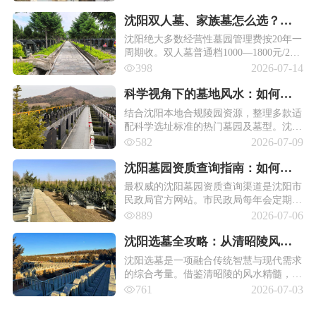
合希望家族子孙充满活力、蒸蒸日上的家
庭。
沈阳双人墓、家族墓怎么选？从
占地面积、朝向、后期管理费解
沈阳绝大多数经营性墓园管理费按20年一
周期收。双人墓普通档1000—1800元/20
析！
年，高档区2000—2800元；家族墓因为面
398
2026-07-14
积大、维护等级高，单缴基数高，但摊到
每位先人头上反而划算。
科学视角下的墓地风水：如何用
现代知识挑选墓位？
结合沈阳本地合规陵园资源，整理多款适
配科学选址标准的热门墓园及墓型。沈北
龙福山墓园山水相依，主推晚渡苑水岸立
582
2026-07-09
碑、万泉苑简约卧碑；
沈阳墓园资质查询指南：如何辨
别正规墓园与非法墓园！
最权威的沈阳墓园资质查询渠道是沈阳市
民政局官方网站。市民政局每年会定期更
新全市合法经营性公墓名单，截至 2026
889
2026-07-06
年 3 月，全市经省、市民政部门批准的经
营性公墓仅有 21 家。
沈阳选墓全攻略：从清昭陵风水
布局看现代公墓选址5大要素！
沈阳选墓是一项融合传统智慧与现代需求
的综合考量。借鉴清昭陵的风水精髓，结
合实地环境、交通便利性及服务品质，才
761
2026-07-03
能为亲人选定一处真正安息的吉地。