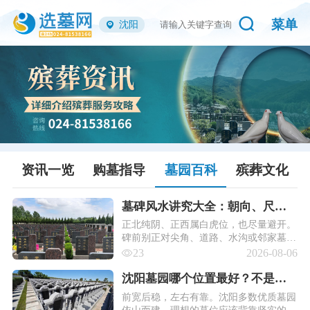
菜单
沈阳
资讯一览
购墓指导
墓园百科
殡葬文化
墓碑风水讲究大全：朝向、尺
寸、刻字忌讳，沈阳安葬必备常
正北纯阴、正西属白虎位，也尽量避开。
碑前别正对尖角、道路、水沟或邻家墓
识 ！
碑，犯冲。讲究细一点的家庭会请师傅用
23
2026-08-06
罗盘定二十四山分金，兼顾逝者生辰，不
冲不克最稳妥。
沈阳墓园哪个位置最好？不是正
中间！内行人选位的4条铁律！
前宽后稳，左右有靠。沈阳多数优质墓园
依山而建，理想的墓位应该背靠坚实的山