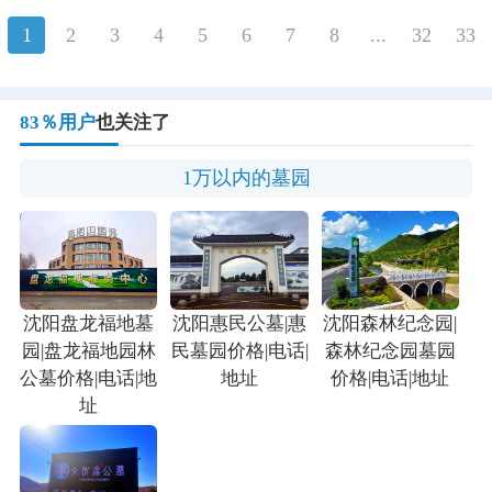
1
2
3
4
5
6
7
8
...
32
33
83％用户
也关注了
1万以内的墓园
沈阳盘龙福地墓
沈阳惠民公墓|惠
沈阳森林纪念园|
园|盘龙福地园林
民墓园价格|电话|
森林纪念园墓园
公墓价格|电话|地
地址
价格|电话|地址
址