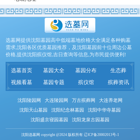
选墓网提供沈阳墓园高中低端墓地价格大全满足各种购墓
需求,沈阳各区优质墓园推荐，及沈阳墓园前十位周边公墓
价格,提供沈阳殡仪馆,吉日查询等信息,为市民提供便利!
选墓首页
墓园大全
墓园分布
生态葬
视频看墓
墓园专题
殡仪馆
殡葬资讯
沈阳陵园网
大连陵园网
万古殡葬网
大连养老网
沈阳天山墓园
沈阳纪念林墓园
沈阳中华寺墓园
沈阳盛京寝园墓园
沈阳龙泉古园墓园
沈阳选墓网 copyright @2024 版权所有 辽ICP备20002013号-1