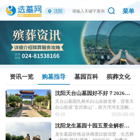
菜单
沈阳
资讯一览
购墓指导
墓园百科
殡葬文化
沈阳天台山墓园好不好？2026价
格表+风水实测，选墓必看！
天台山墓园扎根长白山余脉龙脊，背靠天
台山形成"玄武靠山"，前方浑河支流蜿
蜒，正合"玉带环腰"之意。更罕见的是，
18
2026-08-06
测绘显示园区与沈阳故宫同处一条子午
线，在全国公墓中绝无仅有。
沈阳龙生墓园十园五景全解析：
位置·特色·2026最新价格表！
龙生墓园价格这块梯度比较清楚，生态葬
（树葬/草坪/壁葬）8800元起，能叠沈阳