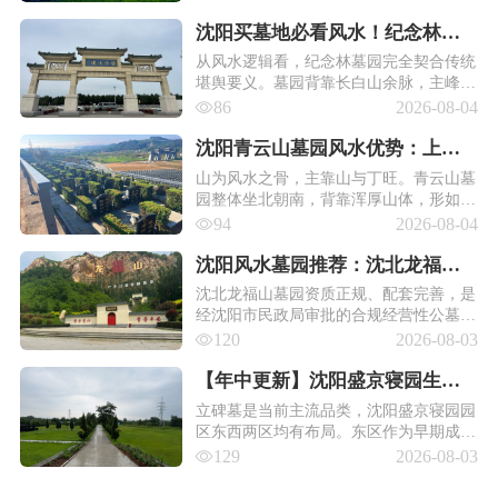
安息之所，更承载文化传承分量。
沈阳买墓地必看风水！纪念林墓
园真山真水才是硬道理！(沈阳公
从风水逻辑看，纪念林墓园完全契合传统
堪舆要义。墓园背靠长白山余脉，主峰浑
墓精选)
厚绵延，形成“靠山稳固”的格局；前方蒲
86
2026-08-04
河蜿蜒而过，水流平缓不湍急，恰合“玉
带环腰”的吉象——这种“山环水抱”的地
沈阳青云山墓园风水优势：上台
势，既能藏风聚气，又能引水纳财，被视
水库环绕，天然卧佛庇佑（长白
山为风水之骨，主靠山与丁旺。青云山墓
为安葬先人的上佳之选。
园整体坐北朝南，背靠浑厚山体，形如太
山风水公墓） !
师椅稳稳环抱，契合 “靠山稳固” 的风水
94
2026-08-04
要义。居园区向南眺望，群山叠嶂错落，
近案远朝、明堂舒展，形成 “前有照、后
沈阳风水墓园推荐：沈北龙福山
有靠” 的经典格局。
墓园元宝靠山+玉带环水！（年中
沈北龙福山墓园资质正规、配套完善，是
经沈阳市民政局审批的合规经营性公墓，
精选篇）
墓位手续齐全、票据正规，无购墓风险。
120
2026-08-03
园区距市区车程适中，临近高速路口，还
可预约免费看墓接送服务，祭扫出行便
【年中更新】沈阳盛京寝园生态
捷。
葬、立碑墓、艺术墓价格及墓地
立碑墓是当前主流品类，沈阳盛京寝园园
区东西两区均有布局。东区作为早期成熟
选购指南！
板块，传统立碑墓 15300 元起，主流价位
129
2026-08-03
3 万至 4 万元，碑型恪守传统规制，步道
规整、松柏成荫，存量有限，适合看重性