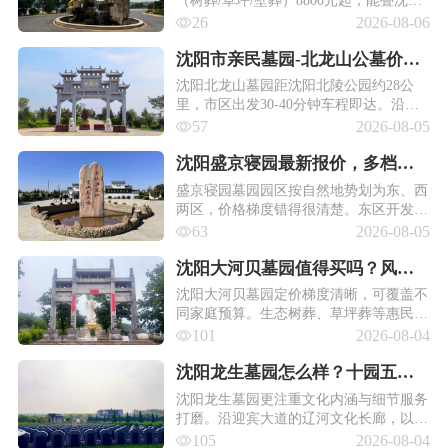
生态葬补贴；永安园经济立碑16800元
26
2026-08-06
起，东南向双穴，刚需家庭走得最多；
沈阳市亲民墓园-北龙山公墓价格
一览：从风水格局到墓位价格，
沈阳北龙山墓园距沈阳北陵公园约28公
里，市区出发30-40分钟车程即达。沿黄
看这篇就够了！
河北大街、101国道可直达，临近蒲河、
57
2026-08-05
清水台高速口，K710、K716、383、179
路公交覆盖。园区提供免费看墓专车接
沈阳盛京寝园最新报价，多档位
送、专属顾问带看、基础碑文镌刻等服
墓位，最低15300元起！
盛京寝园墓园园区按自然地势划为东、西
务，签约还可享定制祭扫礼包。
两区，价格梯度错得很清楚。东区开发
早，主打高性价比传统立碑，双穴标准位
63
2026-08-05
15300元起，基础款15300-18000元，中端
款18000-22000元，花岗岩碑身配基础绿
沈阳大河贝墓园值得买吗？风
化与年度维护，坐北朝南的规制也守着老
水、价格、服务、交通一文看
沈阳大河贝墓园定价梯度清晰，可覆盖不
沈阳人看重的礼制。
同家庭预算。生态树葬、草坪葬等惠民葬
懂！
式四千余元起，性价比突出；常规立碑万
101
2026-08-04
元起步，优质景观墓穴两万余元可选，家
族合葬墓、艺术定制墓按需定价。
沈阳龙生墓园怎么样？十园五景
实拍及详细介绍（普通家庭无压
沈阳龙生墓园更注重文化内涵与细节服务
打磨。沿迎宾大道的辽河文化长廊，以百
力购墓）
组石刻讲述流域千年文脉，让墓园不止是
105
2026-08-04