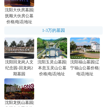
沈阳大伙房墓园|
抚顺大伙房公墓
价格|电话|地址
1-3万的墓园
沈阳回龙岗人文
沈阳玉灵山墓园|
沈阳福山墓园|辽
纪念园-回龙岗2
本息玉灵山公墓
宁福山公墓价格|
期墓园
价格|电话|地址
电话|地址
沈阳龙抚山墓园|