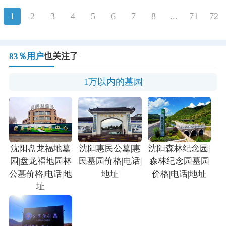
价比、偏好传统样式的家庭。
1
2
3
4
5
6
7
8
...
71
72
83％用户
也关注了
1万以内的墓园
沈阳盘龙福地墓
沈阳惠民公墓|惠
沈阳森林纪念园|
园|盘龙福地园林
民墓园价格|电话|
森林纪念园墓园
公墓价格|电话|地
地址
价格|电话|地址
址