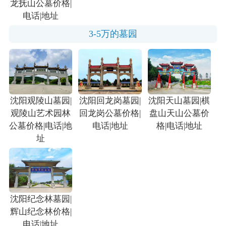
龙抚山公墓价格|
电话|地址
3-5万的墓园
沈阳观陵山墓园|
沈阳回龙岗墓园|
沈阳天山墓园|棋
观陵山艺术园林
回龙岗公墓价格|
盘山天山公墓价
公墓价格|电话|地
电话|地址
格|电话|地址
址
沈阳纪念林墓园|
辉山纪念林价格|
电话|地址