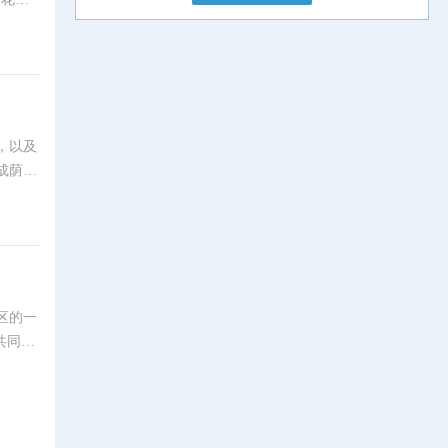
。园内
，以及
成荫，
区的一
共同构
体现整