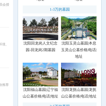
员会授
1-3万的墓园
沈阳回龙岗人文纪念
沈阳玉灵山墓园|本息
环境、
园-回龙岗2期墓园
玉灵山公墓价格|电话|
地址
份推荐
沈阳福山墓园|辽宁福
沈阳龙抚山墓园|龙抚
山公墓价格|电话|地址
山公墓价格|电话|地址