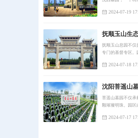
园”，献给逝者的
2024-07-19 17
山石瘦透、树木清
抚顺玉山生态
抚顺玉山息园不仅
专门的基督专区。
草坪广阔，提供了
2024-07-18 17
沈阳菩遥山墓
菩遥山墓园不仅承
颗璀璨明珠。园区
成一道渗透东方文
2024-07-17 17
个菩遥山人文纪念