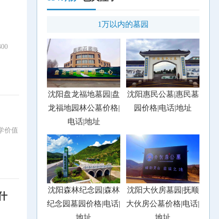
1万以内的墓园
00
沈阳盘龙福地墓园|盘
沈阳惠民公墓|惠民墓
龙福地园林公墓价格|
园价格|电话|地址
电话|地址
学价值
沈阳森林纪念园|森林
沈阳大伙房墓园|抚顺
什
纪念园墓园价格|电话|
大伙房公墓价格|电话|
地址
地址