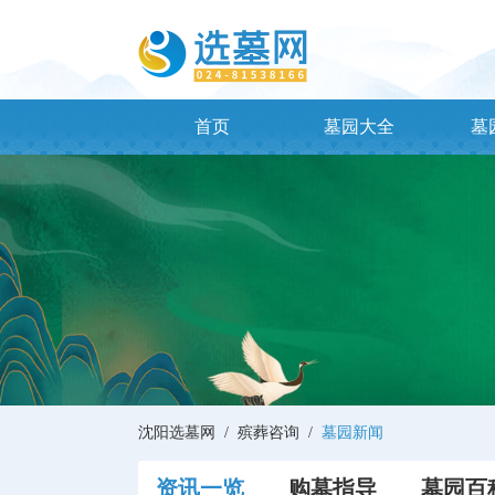
首页
墓园大全
墓
沈阳选墓网 /
殡葬咨询 /
墓园新闻
资讯一览
购墓指导
墓园百