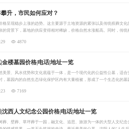
年攀升，市民如何应对？
价格呈现稳步上涨的趋势。这主要源于土地资源的紧张以及传统殡葬文化
张的背景下，墓地的供应变得相对稀缺，价格自然水涨船高。同时，传统
的观念深入人心，使得人们对于墓地有着较高的需求。
:29
4870
|金楼墓园价格|电话|地址一览
然美景、风水优势和文化底蕴于一体，是一个现代化的公益性公墓，适合
时，墓园内的自然生态绿化保护区内有大量植被，形成了一个生态化的墓
:23
7169
|沈西人文纪念公园价格|电话|地址一览
树葬、壁葬、草坪葬于一园，融文化、追思、旅游为一体的大型人文纪念
殊的情感世界，一首石头筑就的史诗，最近最美的公墓，沈阳人的“人生