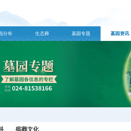
园分布
生态葬
墓园专题
墓园资讯
科
殡葬文化