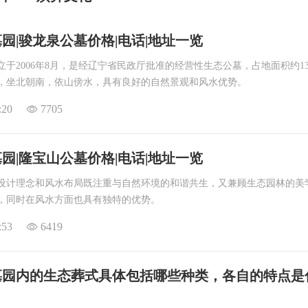
园|骏龙泉公墓价格|电话|地址一览
于2006年8月，是经辽宁省民政厅批准的经营性生态公墓，占地面积约13
，坐北朝南，依山傍水，具有良好的自然景观和风水优势。
:20
7705
园|隆宝山公墓价格|电话|地址一览
设计理念和风水布局既注重与自然环境的和谐共生，又兼顾生态园林的美
，同时在风水方面也具有独特的优势。
:53
6419
墓园内的生态葬式具体包括哪些种类，各自的特点是