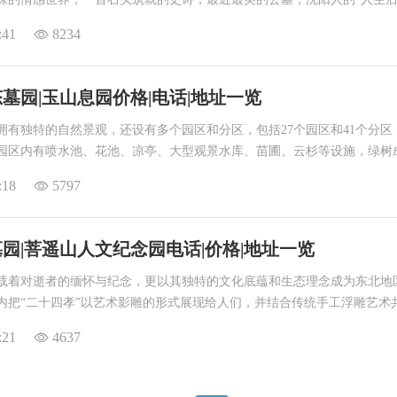
“五星级家园”；沈西墓园地阔天舒、风清气爽、日暖月明，四季景致宜人
:41
8234
奇，桥、亭、湖等景区错落有序，犹如一幅展开于天地之间的山水画卷。
墓园|玉山息园价格|电话|地址一览
拥有独特的自然景观，还设有多个园区和分区，包括27个园区和41个分区
园区内有喷水池、花池、凉亭、大型观景水库、苗圃、云杉等设施，绿树
良好的生态环境。
:18
5797
园|菩遥山人文纪念园电话|价格|地址一览
载着对逝者的缅怀与纪念，更以其独特的文化底蕴和生态理念成为东北地
内把“二十四孝”以艺术影雕的形式展现给人们，并结合传统手工浮雕艺术
化精髓的长卷，其具有的文化效应远远超过了它的实际功能，同时也充分
:21
4637
园丰富的文化内涵。