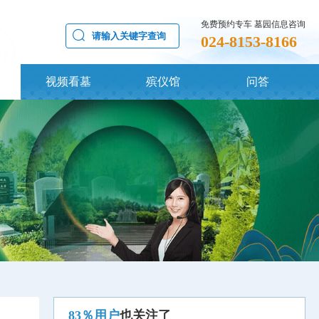
免费预约专车 墓园信息咨询
024-8153-8166
视频看墓
殡仪馆
问答
83％用户
也关注了