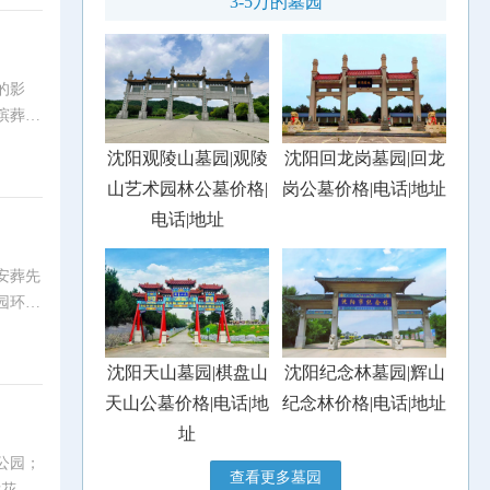
3-5万的墓园
的影
殡葬文
沈阳观陵山墓园|观陵
沈阳回龙岗墓园|回龙
山艺术园林公墓价格|
岗公墓价格|电话|地址
电话|地址
安葬先
园环
沈阳天山墓园|棋盘山
沈阳纪念林墓园|辉山
天山公墓价格|电话|地
纪念林价格|电话|地址
址
公园；
查看更多墓园
后花