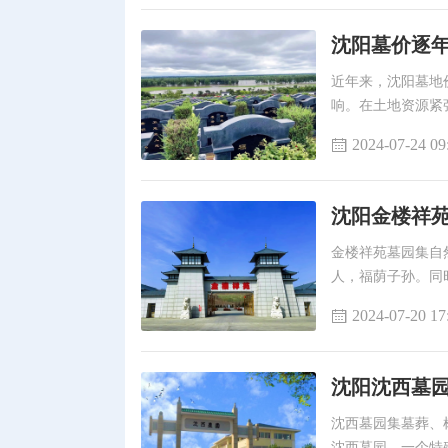
沈阳墓价逐
近年来，沈阳墓地
响。在土地资源紧
化中“入土为安”
2024-07-24 09
沈阳金楼祥苑
金楼祥苑墓园集自
人，福荫子孙。同
境。
2024-07-20 17
沈阳沈西墓园
沈西墓园集墓葬、
沈西墓园，一个特